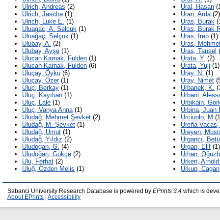
Ulrich, Andreas
(2)
Ural, Hasan
(
Ulrich, Jascha
(1)
Uran, Arda
(2)
Ulrich, Luke E.
(1)
Uras, Burak
(
Uluagac, A. Selcuk
(1)
Uras, Burak R
Uluağaç, Selçuk
(1)
Uras, Irep
(1)
Ulubay, A.
(2)
Uras, Mehme
Ulubay, Ayşe
(1)
Uras, Tansel
(
Ulucan Karnak, Fulden
(1)
Urata, Y.
(2)
Ulucan-Karnak, Fulden
(6)
Urata, Yuji
(1)
Uluçay, Öykü
(6)
Uray, N.
(1)
Uluçay, Özer
(1)
Uray, Nimet
(
Uluç, Berkay
(1)
Urbanek, K.
(
Uluç, Kayıhan
(1)
Urbani, Aless
Uluç, Lale
(1)
Urbikain, Gor
Uluç, Vanya Anna
(1)
Urbina, Juan 
Uludağ, Mehmet Şevket
(2)
Urciuolo, M
(1
Uludağ, M. Şevket
(1)
Ureña-Vacas,
Uludağ, Umut
(1)
Ureyen, Must
Uludağ, Yıldız
(2)
Urgancı, Betü
Uludogan, G.
(4)
Urgan, Elif
(1)
Uludoğan, Gökçe
(2)
Urhan, Oğuz
Ulu, Ferhat
(2)
Urken, Arnold
Uluğ, Özden Melis
(1)
Urkup, Cagan
Sabanci University Research Database is powered by
EPrints 3.4
which is deve
About EPrints
|
Accessibility