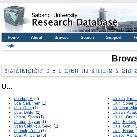
Home
About
Browse
Search
Support
F
Login
Brows
?
|
A
|
Å
|
B
|
C
|
Č
|
Ç
|
D
|
E
|
F
|
G
|
H
|
I
|
İ
|
J
|
K
|
L
|
Ł
|
M
|
N
|
O
|
Ö
|
U...
Ubertini, P.
(2)
Ulukan, Erde
Ucal Sari, Irem
(1)
Ulun, Soner
(
Uca, Onur
(1)
Ulupunar, Eki
Ucar, Bihter
(1)
Ulusan, Aybi
Uchita, Shota
(1)
Ulusel, Onur
Uctepe, Eyyup
(1)
Ulus, Firdevs
Uçan Çabukçu, Sevgi
(1)
Ulus, Gönül
(
Uçanok, Zehra
(1)
Ulus, Hasan
(
Uçar, Ali Cuma
(3)
Ulusoy, Alpha