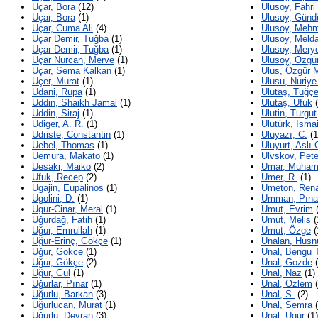
Uçar, Bora
(12)
Ulusoy, Fahri
Uçar, Bora
(1)
Ulusoy, Günd
Uçar, Cuma Ali
(4)
Ulusoy, Mehm
Uçar Demir, Tuğba
(1)
Ulusoy, Meld
Uçar-Demir, Tuğba
(1)
Ulusoy, Mer
Uçar Nurcan, Merve
(1)
Ulusoy, Özgü
Uçar, Sema Kalkan
(1)
Ulus, Özgür 
Uçer, Murat
(1)
Ulusu, Nuriye
Udani, Rupa
(1)
Ulutaş, Tuğç
Uddin, Shaikh Jamal
(1)
Ulutaş, Ufuk
(
Uddin, Siraj
(1)
Ulutin, Turgut
Udiger, A. R.
(1)
Ulutürk, İsmai
Udriste, Constantin
(1)
Uluyazı, C.
(1
Uebel, Thomas
(1)
Uluyurt, Aslı 
Uemura, Makato
(1)
Ulvskov, Pete
Uesaki, Maiko
(2)
Umar, Muha
Ufuk, Recep
(2)
Umer, R.
(1)
Ugajin, Eupalinos
(1)
Umeton, Ren
Ugolini, D.
(1)
Umman, Pına
Ugur-Cinar, Meral
(1)
Umut, Evrim
(
Uğurdağ, Fatih
(1)
Umut, Melis
(
Uğur, Emrullah
(1)
Umut, Özge
(
Uğur-Erinç, Gökçe
(1)
Unalan, Hus
Uğur, Gokce
(1)
Unal, Bengu 
Uğur, Gökçe
(2)
Unal, Gozde
(
Uğur, Gül
(1)
Unal, Naz
(1)
Uğurlar, Pınar
(1)
Unal, Ozlem
(
Uğurlu, Barkan
(3)
Unal, S.
(2)
Uğurlucan, Murat
(1)
Unal, Semra
(
Uğurlu, Devran
(3)
Unal, Ugur
(1)