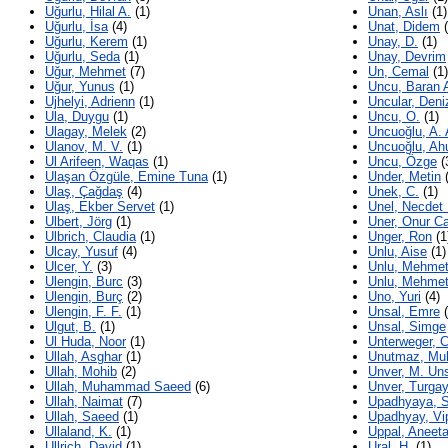
Uğurlu, Hilal A.
(1)
Unan, Aslı
(1)
Uğurlu, İsa
(4)
Unat, Didem
(
Uğurlu, Kerem
(1)
Unay, D.
(1)
Uğurlu, Seda
(1)
Unay, Devrim
Uğur, Mehmet
(7)
Un, Cemal
(1)
Uğur, Yunus
(1)
Uncu, Baran 
Ujhelyi, Adrienn
(1)
Uncular, Deni
Ula, Duygu
(1)
Uncu, O.
(1)
Ulagay, Melek
(2)
Uncuoğlu, A. 
Ulanov, M. V.
(1)
Uncuoğlu, Ahu
Ul Arifeen, Waqas
(1)
Uncu, Özge
(
Ulaşan Özgüle, Emine Tuna
(1)
Under, Metin
(
Ulaş, Çağdaş
(4)
Unek, C.
(1)
Ulaş, Ekber Servet
(1)
Unel, Necdet
Ulbert, Jörg
(1)
Uner, Onur C
Ulbrich, Claudia
(1)
Unger, Ron
(1
Ulcay, Yusuf
(4)
Unlu, Aise
(1)
Ulcer, Y.
(3)
Unlu, Mehme
Ulengin, Burc
(3)
Unlu, Mehmet
Ulengin, Burç
(2)
Uno, Yuri
(4)
Ulengin, F. F.
(1)
Unsal, Emre
(
Ulgut, B.
(1)
Unsal, Simge
Ul Huda, Noor
(1)
Unterweger, C
Ullah, Asghar
(1)
Unutmaz, Mu
Ullah, Mohib
(2)
Unver, M. Un
Ullah, Muhammad Saeed
(6)
Unver, Turga
Ullah, Naimat
(7)
Upadhyaya, 
Ullah, Saeed
(1)
Upadhyay, Vi
Ullaland, K.
(1)
Uppal, Aneet
Ullrich, David
(1)
Ural, H.
(1)