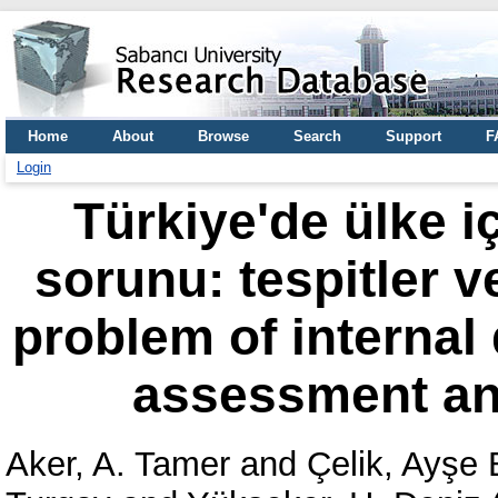
Home
About
Browse
Search
Support
F
Login
Türkiye'de ülke i
sorunu: tespitler v
problem of internal
assessment an
Aker, A. Tamer
and
Çelik, Ayşe 