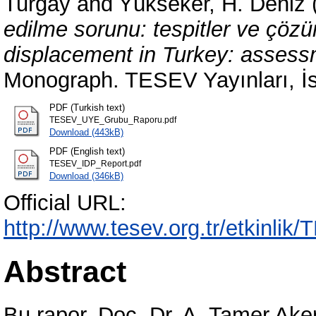
Turgay
and
Yükseker, H. Deniz
edilme sorunu: tespitler ve çözü
displacement in Turkey: assess
Monograph. TESEV Yayınları, İs
PDF (Turkish text)
TESEV_UYE_Grubu_Raporu.pdf
Download (443kB)
PDF (English text)
TESEV_IDP_Report.pdf
Download (346kB)
Official URL:
http://www.tesev.org.tr/etkin
Abstract
Bu rapor, Doç. Dr. A. Tamer Aker 