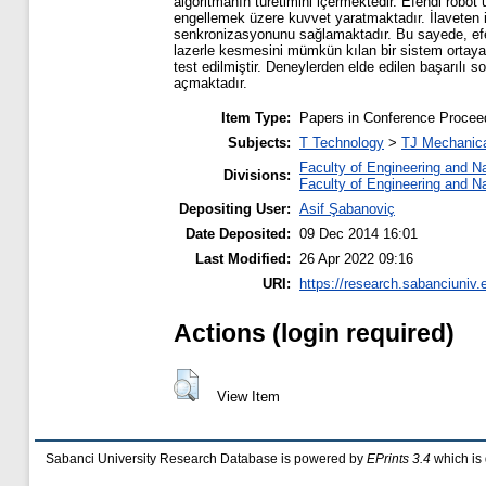
algoritmanın türetimini içermektedir. Efendi robot
engellemek üzere kuvvet yaratmaktadır. İlaveten ik
senkronizasyonunu sağlamaktadır. Bu sayede, efend
lazerle kesmesini mümkün kılan bir sistem ortaya ç
test edilmiştir. Deneylerden elde edilen başarılı so
açmaktadır.
Item Type:
Papers in Conference Procee
Subjects:
T Technology
>
TJ Mechanica
Faculty of Engineering and N
Divisions:
Faculty of Engineering and N
Depositing User:
Asif Şabanoviç
Date Deposited:
09 Dec 2014 16:01
Last Modified:
26 Apr 2022 09:16
URI:
https://research.sabanciuniv.
Actions (login required)
View Item
Sabanci University Research Database is powered by
EPrints 3.4
which is