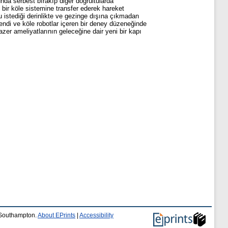
unda serbest bırakıp diğer doğrultularda
 bir köle sistemine transfer ederek hareket
 istediği derinlikte ve gezinge dışına çıkmadan
fendi ve köle robotlar içeren bir deney düzeneğinde
lazer ameliyatlarının geleceğine dair yeni bir kapı
f Southampton.
About EPrints
|
Accessibility