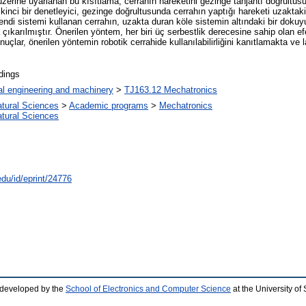
 üzerine uyarlanan bu kısıtlama, cerrahın hareketini gezinge tanjantı doğrultus
inci bir denetleyici, gezinge doğrultusunda cerrahın yaptığı hareketi uzaktaki
i sistemi kullanan cerrahın, uzakta duran köle sistemin altındaki bir dokuyu
ıkarılmıştır. Önerilen yöntem, her biri üç serbestlik derecesine sahip olan e
nuçlar, önerilen yöntemin robotik cerrahide kullanılabilirliğini kanıtlamakta ve 
dings
l engineering and machinery
>
TJ163.12 Mechatronics
atural Sciences
>
Academic programs
>
Mechatronics
atural Sciences
edu/id/eprint/24776
 developed by the
School of Electronics and Computer Science
at the University o