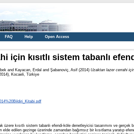
FAQ
Help
Open Access
i için kısıtlı sistem tabanlı efen
hbek
and
Kayacan, Erdal
and
Şabanoviç, Asif
(2014)
Uzaktan lazer cerrahi için
2014), Kocaeli, Türkiye
014%20Bildiri_Kitabi.pdf
mak üzere kısıtlı sistem tabanlı efendi-köle denetleyicisi tasarımını ve gerçek 
 elde edilen gezinge üzerinde zamandan bağımsız bir kısıtlama yaratıp efendi