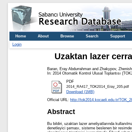
Home
About
Browse
Search
Support
Login
Uzaktan lazer cerrah
Baran, Eray Abdurrahman
and
Zhakypov, Zhenis
In: 2014 Otomatik Kontrol Ulusal Toplantısı (TOK
PDF
2014_RA417_TOK2014_Eray_205.pdf
Download (1MB)
Official URL:
http://tok2014.kocaeli.edu.tr/TOK_2
Abstract
Bu bildiri, uzaktan lazer ameliyatlarında kullanıl
denetleyici şeması, sisteme beslenen bir resimden