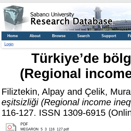
Home
About
Browse
Search
Support
F
Login
Türkiye’de bölge
(Regional income 
Filiztekin, Alpay
and
Çelik, Mura
eşitsizliği (Regional income ineq
116-127. ISSN 1309-6915 (Onli
PDF
MEGARON_5_3_116_127.pdf