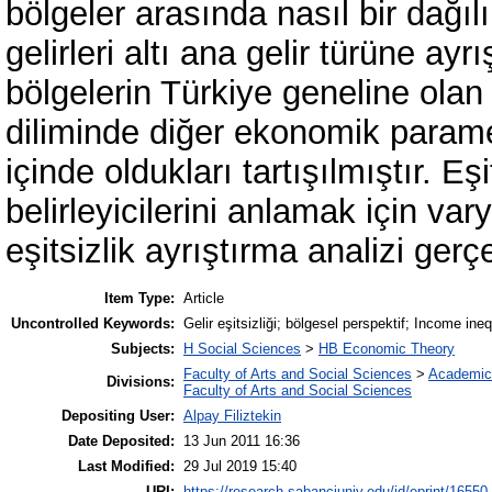
bölgeler arasında nasıl bir dağıl
gelirleri altı ana gelir türüne ayr
bölgelerin Türkiye geneline ola
diliminde diğer ekonomik parametr
içinde oldukları tartışılmıştır. Eş
belirleyicilerini anlamak için va
eşitsizlik ayrıştırma analizi gerçek
Item Type:
Article
Uncontrolled Keywords:
Gelir eşitsizliği; bölgesel perspektif; Income ine
Subjects:
H Social Sciences
>
HB Economic Theory
Faculty of Arts and Social Sciences
>
Academic
Divisions:
Faculty of Arts and Social Sciences
Depositing User:
Alpay Filiztekin
Date Deposited:
13 Jun 2011 16:36
Last Modified:
29 Jul 2019 15:40
URI:
https://research.sabanciuniv.edu/id/eprint/16550