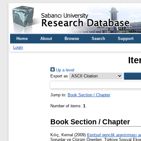
Home
About
Browse
Search
Support
Login
It
Up a level
Export as
Jump to:
Book Section / Chapter
Number of items:
1
.
Book Section / Chapter
Kılıç, Kemal
(2009)
Kentsel gençlik araştırması an
Sorunlar ve Çözüm Önerileri. Türkiye Sosyal Ekon