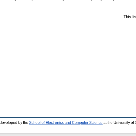
This l
 developed by the
School of Electronics and Computer Science
at the University o