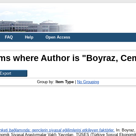
FAQ
Help
Open Access
ems where Author is "
Boyraz, Cem
Group by:
Item Type
|
No Grouping
keti bağlamında: gençlerin siyasal eğilimlerini etkileyen faktörler.
In:
Boyraz,
omik Siyasal Araştırmalar Vakfı Yayınları. TÜSES (Türkiye Sosyal Ekonomik S