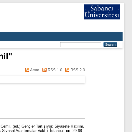
il
"
Atom
RSS 1.0
RSS 2.0
 Cemil
, (ed.) Gençler Tartışıyor: Siyasete Katılım,
iyasal Araştırmalar Vakfı), İstanbul, pp. 29-68.