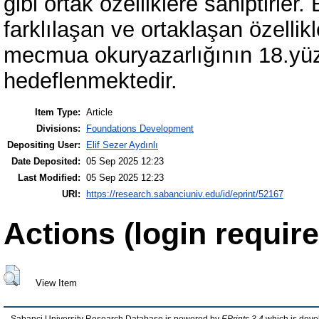
gibi ortak özelliklere sahiptirl
farklılaşan ve ortaklaşan özelli
mecmua okuryazarlığının 18.yüz
hedeflenmektedir.
Item Type:
Article
Divisions:
Foundations Development
Depositing User:
Elif Sezer Aydınlı
Date Deposited:
05 Sep 2025 12:23
Last Modified:
05 Sep 2025 12:23
URI:
https://research.sabanciuniv.edu/id/eprint/52167
Actions (login require
View Item
Sabanci University Research Database is powered by
EPrints 3.4
which is deve