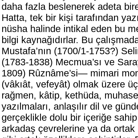
daha fazla beslenerek adeta bire
Hatta, tek bir kişi tarafından y
nüsha halinde intikal eden bu m
bilgi kaynağıdırlar. Bu çalışma
Mustafa’nın (1700/1-1753?) Seli
(1783-1838) Mecmua’sı ve Saray
1809) Rûznâme’si— mimari mon
(vâkıât, vefeyât) olmak üzere üç
rağmen, kâtip, kethüda, muhase
yazılmaları, anlaşılır dil ve günd
gerçeklikle dolu bir içeriğe sahip
arkadaş çevrelerine ya da ortak 