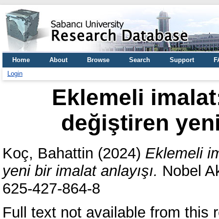
Home
About
Browse
Search
Support
F
Login
Eklemeli imalat:
değiştiren yeni
Koç, Bahattin
(2024)
Eklemeli im
yeni bir imalat anlayışı.
Nobel Ak
625-427-864-8
Full text not available from this 