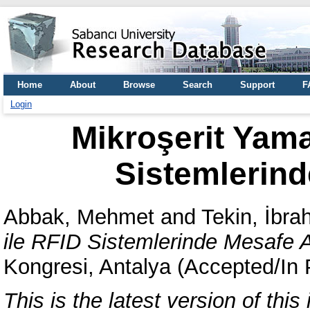
Home
About
Browse
Search
Support
F
Login
Mikroşerit Yama
Sistemlerind
Abbak, Mehmet
and
Tekin, İbra
ile RFID Sistemlerinde Mesafe A
Kongresi, Antalya (Accepted/In 
This is the latest version of this 