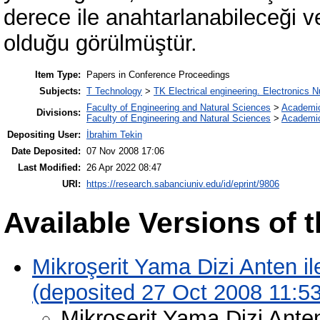
derece ile anahtarlanabileceği v
olduğu görülmüştür.
Item Type:
Papers in Conference Proceedings
Subjects:
T Technology
>
TK Electrical engineering. Electronics N
Faculty of Engineering and Natural Sciences
>
Academi
Divisions:
Faculty of Engineering and Natural Sciences
>
Academi
Depositing User:
İbrahim Tekin
Date Deposited:
07 Nov 2008 17:06
Last Modified:
26 Apr 2022 08:47
URI:
https://research.sabanciuniv.edu/id/eprint/9806
Available Versions of t
Mikroşerit Yama Dizi Anten i
(deposited 27 Oct 2008 11:53
Mikroşerit Yama Dizi Ante