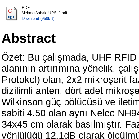
PDF
MehmetAbbak_URSI-1.pdf
Download (960kB)
Abstract
Özet: Bu çalışmada, UHF RFID 
alanının artırımına yönelik, ça
Protokol) olan, 2x2 mikroşerit faz
dizilimli anten, dört adet mikroş
Wilkinson güç bölücüsü ve iletim 
sabiti 4.50 olan aynı Nelco NH94
34x45 cm olarak basılmıştır. Faz 
yönlülüğü 12,1dB olarak ölçülm