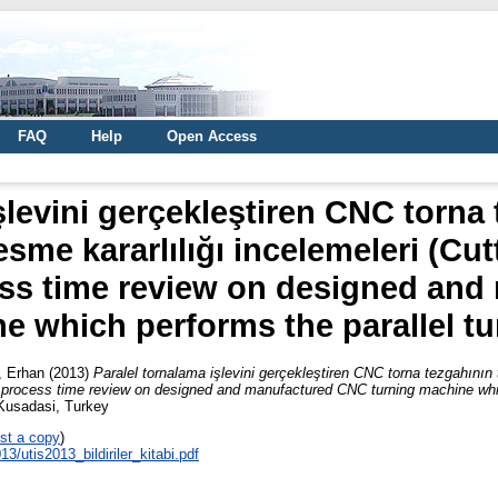
FAQ
Help
Open Access
şlevini gerçekleştiren CNC torna 
sme kararlılığı incelemeleri (Cutti
cess time review on designed an
e which performs the parallel tu
, Erhan
(2013)
Paralel tornalama işlevini gerçekleştiren CNC torna tezgahının 
 and process time review on designed and manufactured CNC turning machine whic
Kusadasi, Turkey
st a copy
)
13/utis2013_bildiriler_kitabi.pdf