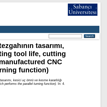
tezgahının tasarımı,
ng tool life, cutting
d manufactured CNC
rning function)
tasarımı, kesici uç ömrü ve kesme kararlılığı
h performs the parallel turning function).
In: 4.