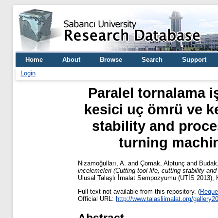
Home
About
Browse
Search
Support
Login
Paralel tornalama i
kesici uç ömrü ve ke
stability and pro
turning machin
Nizamoğulları, A.
and
Çomak, Alptunç
and
Budak
incelemeleri (Cutting tool life, cutting stability
Ulusal Talaşlı İmalat Sempozyumu (UTİS 2013), 
Full text not available from this repository. (
Reque
Official URL:
http://www.talasliimalat.org/gallery20
Abstract