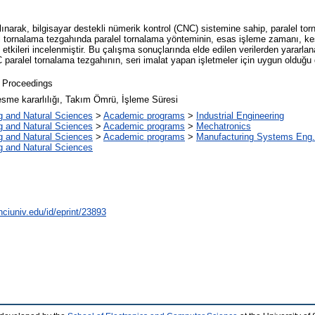
ınarak, bilgisayar destekli nümerik kontrol (CNC) sistemine sahip, paralel tor
el tornalama tezgahında paralel tornalama yönteminin, esas işleme zamanı, kesi
i etkileri incelenmiştir. Bu çalışma sonuçlarında elde edilen verilerden yararl
paralel tornalama tezgahının, seri imalat yapan işletmeler için uygun olduğu 
 Proceedings
esme kararlılığı, Takım Ömrü, İşleme Süresi
g and Natural Sciences
>
Academic programs
>
Industrial Engineering
g and Natural Sciences
>
Academic programs
>
Mechatronics
g and Natural Sciences
>
Academic programs
>
Manufacturing Systems Eng.
g and Natural Sciences
nciuniv.edu/id/eprint/23893