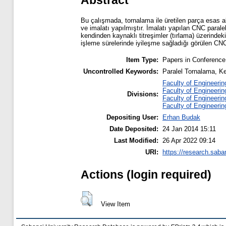
Bu çalışmada, tornalama ile üretilen parça esas al
ve imalatı yapılmıştır. İmalatı yapılan CNC paral
kendinden kaynaklı titreşimler (tırlama) üzerindek
işleme sürelerinde iyileşme sağladığı görülen CNC 
Item Type:
Papers in Conference
Uncontrolled Keywords:
Paralel Tornalama, K
Faculty of Engineerin
Faculty of Engineerin
Divisions:
Faculty of Engineerin
Faculty of Engineerin
Depositing User:
Erhan Budak
Date Deposited:
24 Jan 2014 15:11
Last Modified:
26 Apr 2022 09:14
URI:
https://research.saba
Actions (login required)
View Item